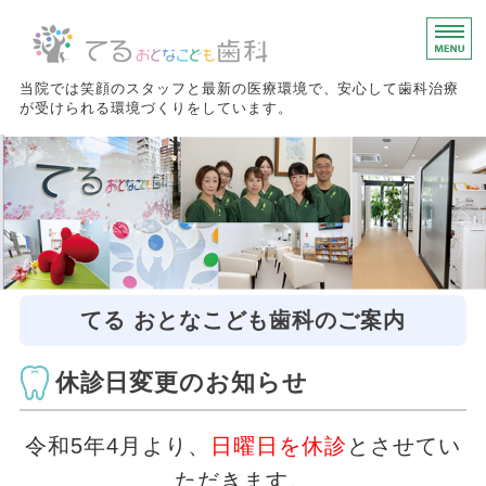
愛知県名古屋市にあるて
当院では笑顔のスタッフと最新の医療環境で、安心して歯科治療
が受けられる環境づくりをしています。
ホワイトニング
小児矯正
診療内容
スタッフ紹介 / 求人情報
てる おとなこども歯科のご案内
クリニック紹介 / 求人情報
休診日変更のお知らせ
令和5年4月より、
日曜日を休診
とさせてい
ただきます。